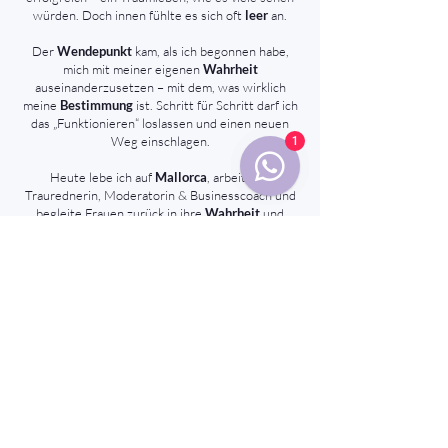
würden. Doch innen fühlte es sich oft
leer
an.
Der
Wendepunkt
kam, als ich begonnen habe,
mich mit meiner eigenen
Wahrheit
auseinanderzusetzen – mit dem, was wirklich
meine
Bestimmung
ist. Schritt für Schritt darf ich
das „Funktionieren“ loslassen und einen neuen
Weg einschlagen.
1
Heute lebe ich auf
Mallorca
, arbeite als
Traurednerin, Moderatorin & Businesscoach und
begleite Frauen zurück in ihre
Wahrheit
und
Leichtigkeit
. Genau diesen Raum möchte ich auch
Dir schenken.
DEINE ISABEL
Du möchtest noch mehr über
pure reveal erfahren?
Im pure reveal Podcast nimmt Isabel Dich mit auf eine
Reise zu Dir selbst. Sie erzählt über ihren eigenen Weg,